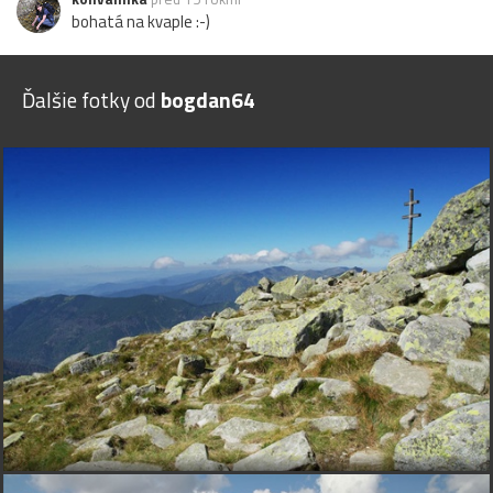
bohatá na kvaple :-)
Ďalšie fotky od
bogdan64