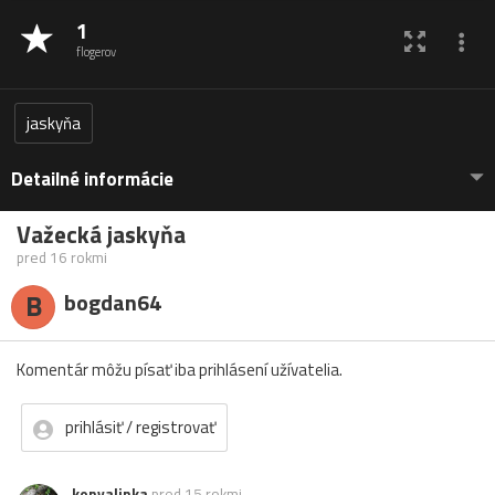
1
flogerov
jaskyňa
Detailné informácie
Važecká jaskyňa
pred 16 rokmi
B
bogdan64
Komentár môžu písať iba prihlásení užívatelia.
prihlásiť / registrovať
konvalinka
pred 15 rokmi