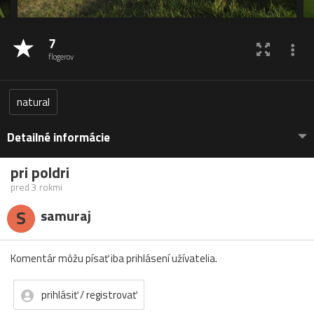
7
flogerov
natural
Detailné informácie
pri poldri
pred 3 rokmi
S
samuraj
Komentár môžu písať iba prihlásení užívatelia.
prihlásiť / registrovať