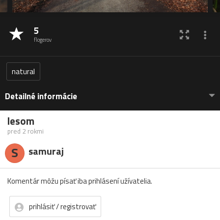
5
flogerov
natural
Detailné informácie
lesom
pred 2 rokmi
S
samuraj
Komentár môžu písať iba prihlásení užívatelia.
prihlásiť / registrovať