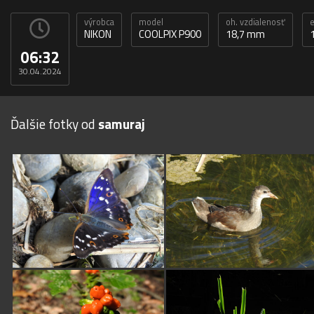
výrobca
model
oh. vzdialenosť
e
NIKON
COOLPIX P900
18,7 mm
06:32
30.04.2024
Ďalšie fotky od
samuraj