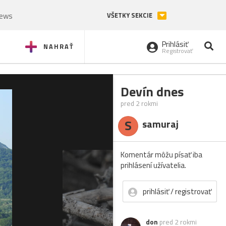
News
VŠETKY SEKCIE
Prihlásiť
NAHRAŤ
Registrovať
Devín dnes
pred 2 rokmi
S
samuraj
Komentár môžu písať iba
prihlásení užívatelia.
prihlásiť / registrovať
don
pred 2 rokmi