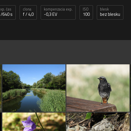
xp. čas
clona
kompenzacia exp.
ISO
blesk
1/640 s
f / 4,0
-0,3 EV
100
bez blesku