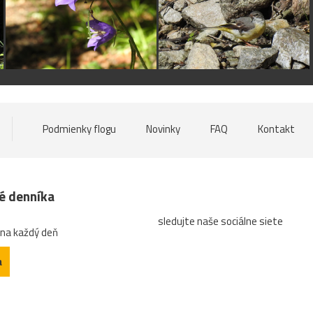
Podmienky flogu
Novinky
FAQ
Kontakt
né denníka
sledujte naše sociálne siete
 na každý deň
a