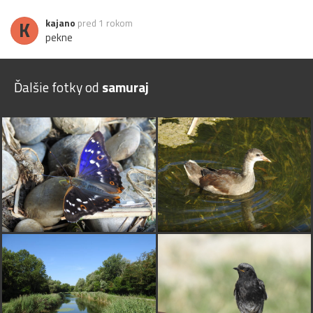
K
kajano
pred 1 rokom
pekne
Ďalšie fotky od
samuraj