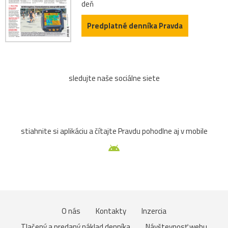
deň
Predplatné denníka Pravda
sledujte naše sociálne siete
stiahnite si aplikáciu a čítajte Pravdu pohodlne aj v mobile
O nás
Kontakty
Inzercia
Tlačený a predaný náklad denníka
Návštevnosť webu