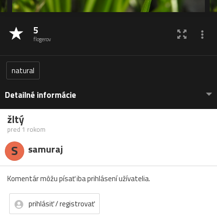
5
flogerov
natural
Detailné informácie
žltý
pred 1 rokom
S
samuraj
Komentár môžu písať iba prihlásení užívatelia.
prihlásiť / registrovať