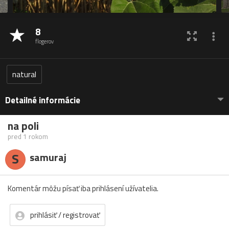
8
flogerov
natural
Detailné informácie
na poli
pred 1 rokom
S
samuraj
Komentár môžu písať iba prihlásení užívatelia.
prihlásiť / registrovať