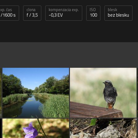
xp. čas
clona
kompenzacia exp.
ISO
blesk
1/1600 s
f / 3,5
-0,3 EV
100
bez blesku