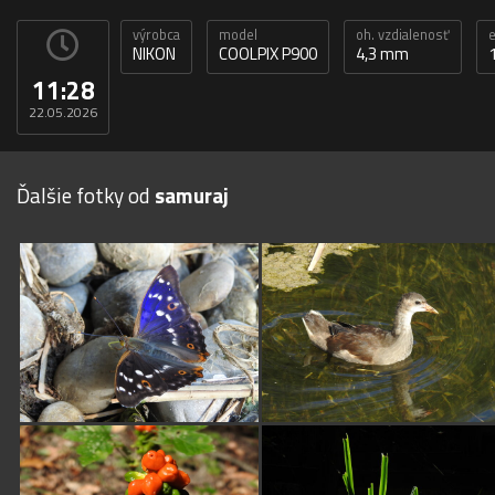
výrobca
model
oh. vzdialenosť
e
NIKON
COOLPIX P900
4,3 mm
11:28
22.05.2026
Ďalšie fotky od
samuraj