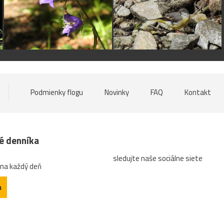
Podmienky flogu
Novinky
FAQ
Kontakt
né denníka
sledujte naše sociálne siete
 na každý deň
a