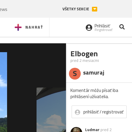
News
VŠETKY SEKCIE
Prihlásiť
NAHRAŤ
Registrovať
Elbogen
pred 2 mesiacmi
S
samuraj
Komentár môžu písať iba
prihlásení užívatelia.
prihlásiť / registrovať
Ludmar
pred 2