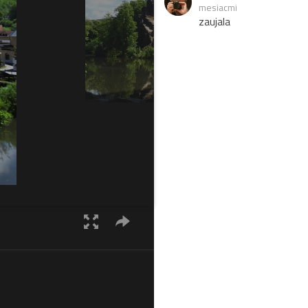
mesiacmi
zaujala