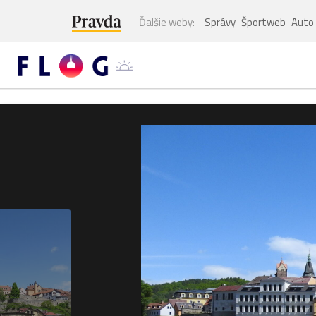
Ďalšie weby:
Správy
Športweb
Auto