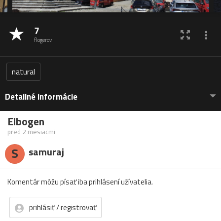
7
flogerov
natural
Detailné informácie
Elbogen
pred 2 mesiacmi
S
samuraj
Komentár môžu písať iba prihlásení užívatelia.
prihlásiť / registrovať