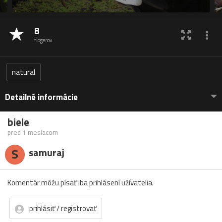
8
flogerov
natural
Detailné informácie
biele
pred 1 mesiacom
S
samuraj
Komentár môžu písať iba prihlásení užívatelia.
prihlásiť / registrovať