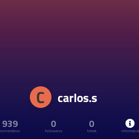
C
carlos.s
939
0
0
komentárov
followerov
fotiek
informácie