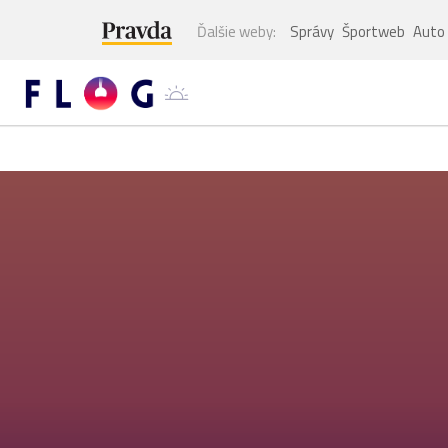
Ďalšie weby:
Správy
Športweb
Auto