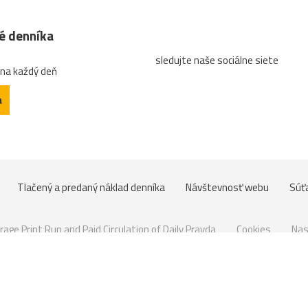
né denníka
sledujte naše sociálne siete
 na každý deň
a
Tlačený a predaný náklad denníka
Návštevnosť webu
Súť
rage Print Run and Paid Circulation of Daily Pravda
Cookies
Nas