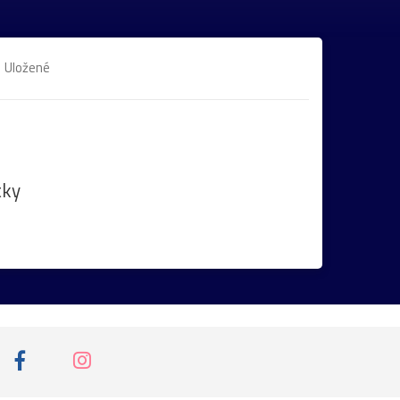
Uložené
tky