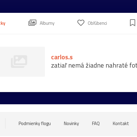
tky
Albumy
Obľúbenci
carlos.s
zatiaľ nemá žiadne nahraté fo
Podmienky flogu
Novinky
FAQ
Kontakt