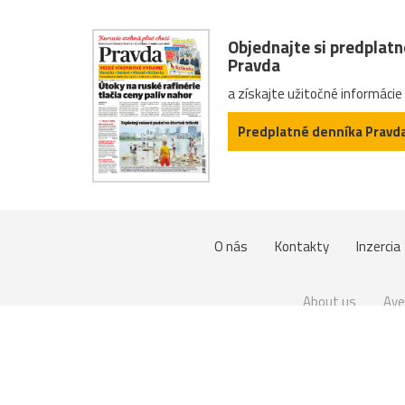
Objednajte si predplat
Pravda
a získajte užitočné informácie
Predplatné denníka Pravd
O nás
Kontakty
Inzercia
About us
Ave