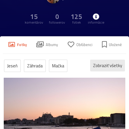
15
0
125
komentárov
followerov
fotiek
informácie
Fotky
Albumy
Obľúbenci
Uložené
Zobraziť všetky
Jeseň
Záhrada
Mačka
Strom
Hory
Klietka
List
pole
Stena
Svah
Čertovica
Črepník
Chodba
Makro
Okno
Plot
Ruža
Váza
Zuberec