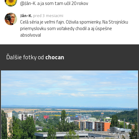
@Ján-K. a ja som tam učil 20 rokov
Ján-K.
pred 3 mesiacmi
Celá séria je veľmi fajn. Oživila spomienky. Na Strojnícku
priemyslovku som voľakedy chodil a aj úspešne
absolvoval
Ďalšie fotky od
chocan