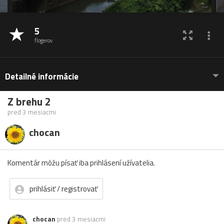
5
flogerov
Detailné informácie
Z brehu 2
pred 3 mesiacmi
chocan
Komentár môžu písať iba prihlásení užívatelia.
prihlásiť / registrovať
chocan
pred 3 mesiacmi