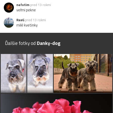
nefotim
pred 13 rokmi
veľmi pekne
RasG
pred 13 rokmi
milé kvetinky
Ďalšie fotky od
Danky-dog