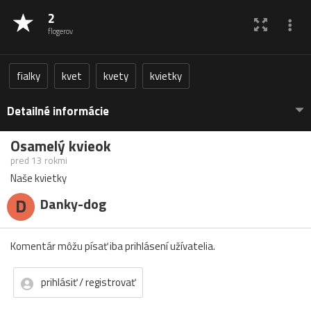
2
flogerov
fialky
kvet
kvety
kvietky
Detailné informácie
Osamelý kvieok
pred 13 rokmi
Naše kvietky
D
Danky-dog
Komentár môžu písať iba prihlásení užívatelia.
prihlásiť / registrovať