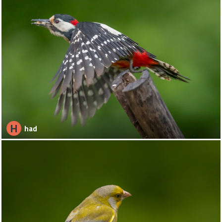
H
had