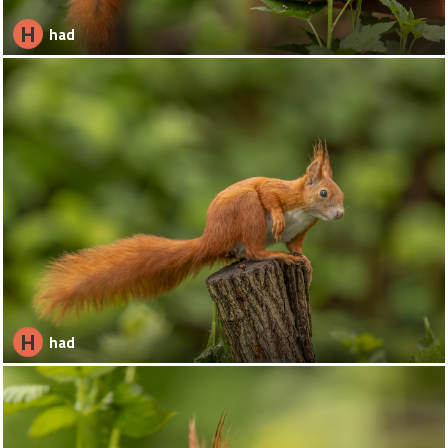
H
had
H
had