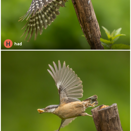
H
had