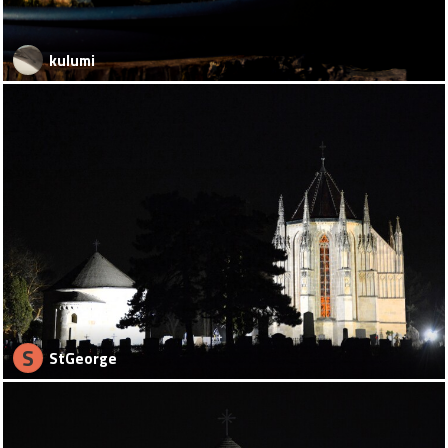
kulumi
S
StGeorge