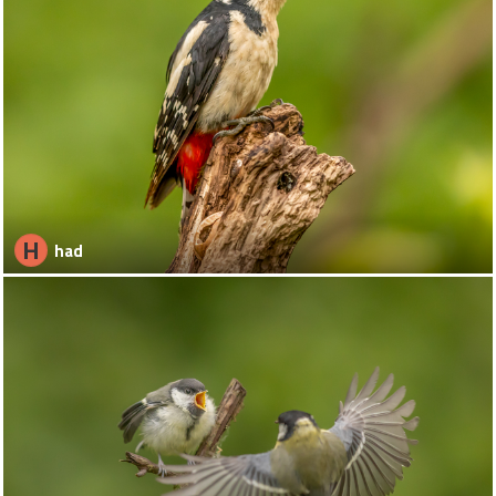
H
had