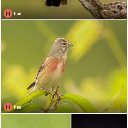
H
had
H
had