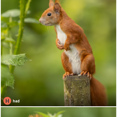
H
had