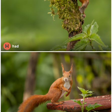
H
had