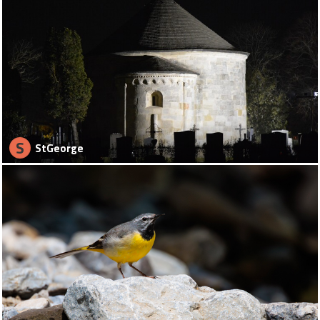
S
StGeorge