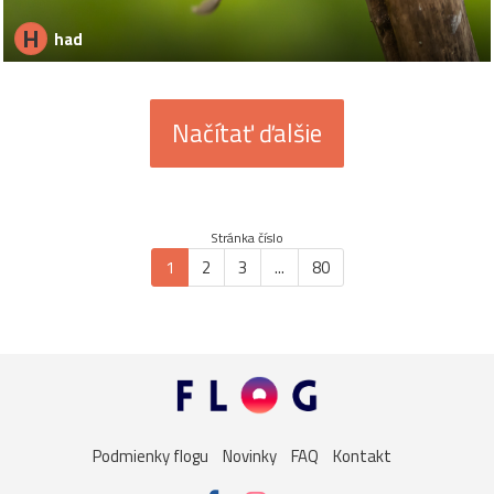
H
had
Načítať ďalšie
Stránka číslo
1
2
3
...
80
Podmienky flogu
Novinky
FAQ
Kontakt