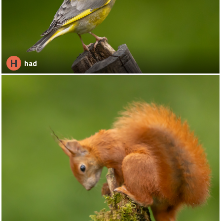
H
had