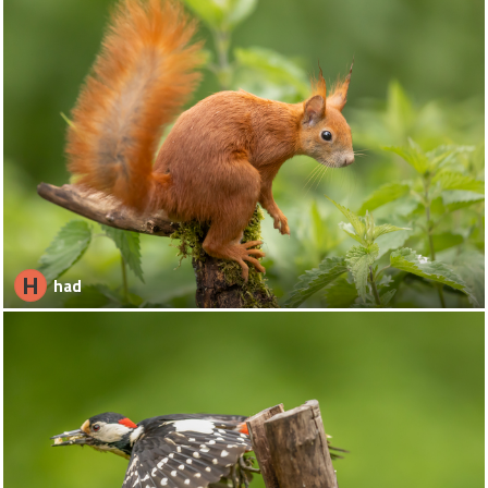
H
had