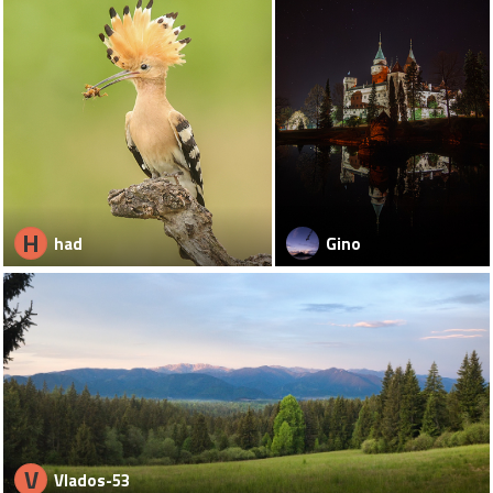
H
had
Gino
V
Vlados-53