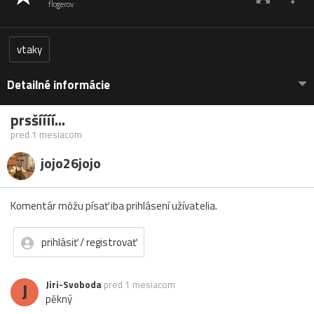
flogerov
vtaky
Detailné informácie
prsšíííí...
pred 1 mesiacom
jojo26jojo
Komentár môžu písať iba prihlásení užívatelia.
prihlásiť / registrovať
J
Jiri-Svoboda
pred 1 mesiacom
pěkný