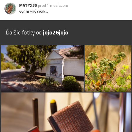
MATYX55
pred 1 mesiacom
vydarený cvak...
Ďalšie fotky od
jojo26jojo