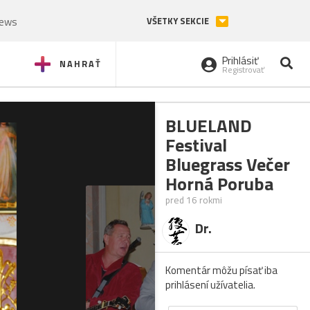
News
VŠETKY SEKCIE
Prihlásiť
NAHRAŤ
Registrovať
BLUELAND
Festival
Bluegrass Večer
Horná Poruba
pred 16 rokmi
Dr.
Komentár môžu písať iba
prihlásení užívatelia.