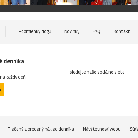
Podmienky flogu
Novinky
FAQ
Kontakt
né denníka
sledujte naše sociálne siete
 na každý deň
a
Tlačený a predaný náklad denníka
Návštevnosť webu
Súť