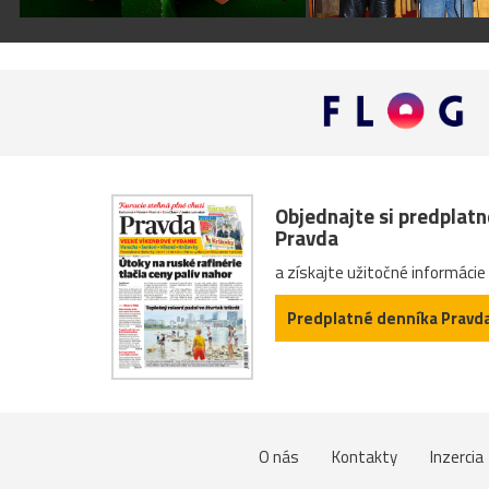
Objednajte si predplat
Pravda
a získajte užitočné informácie
Predplatné denníka Pravd
O nás
Kontakty
Inzercia