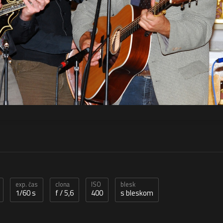
exp. čas
clona
ISO
blesk
1/60 s
f / 5,6
400
s bleskom