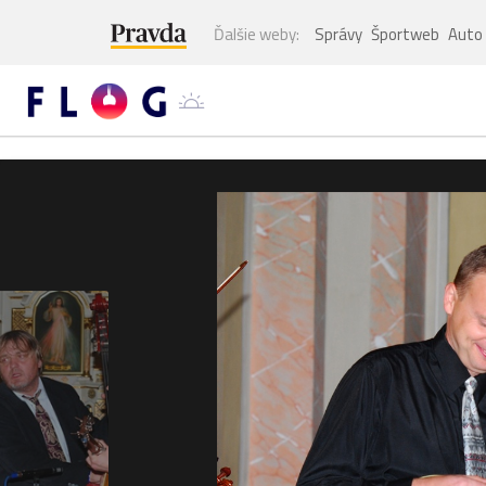
Ďalšie weby:
Správy
Športweb
Auto