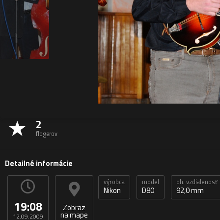
2
flogerov
Detailné informácie
výrobca
model
oh. vzdialenosť
Nikon
D80
92,0 mm
19:08
Zobraz
na mape
12.09.2009