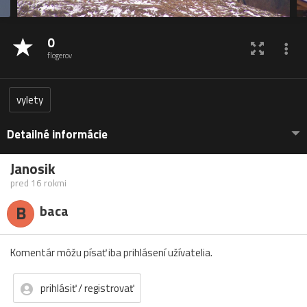
0
flogerov
vylety
Detailné informácie
Janosik
pred 16 rokmi
B
baca
Komentár môžu písať iba prihlásení užívatelia.
prihlásiť / registrovať