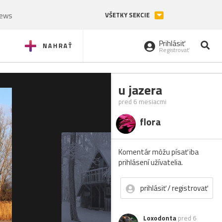
News
VŠETKY SEKCIE
Prihlásiť
NAHRAŤ
Registrovať
u jazera
pred 6 mesiacmi
flora
Komentár môžu písať iba
prihlásení užívatelia.
prihlásiť / registrovať
Loxodonta
pred 6