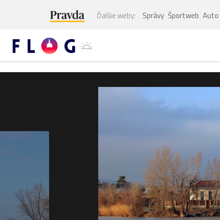
Ďalšie weby:
Správy
Športweb
Auto