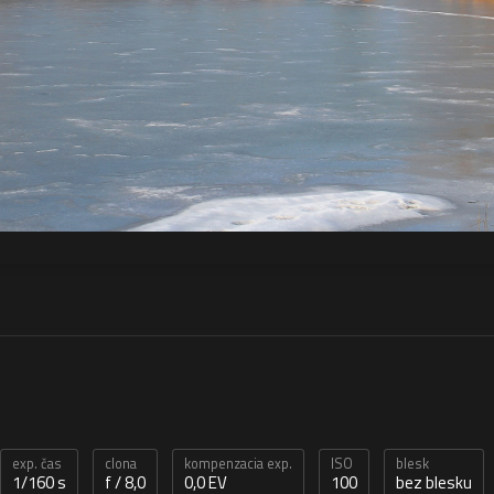
exp. čas
clona
kompenzacia exp.
ISO
blesk
1/160 s
f / 8,0
0,0 EV
100
bez blesku