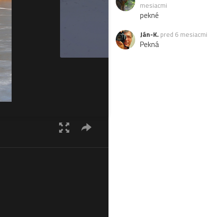
mesiacmi
pekné
Ján-K.
pred 6 mesiacmi
Pekná