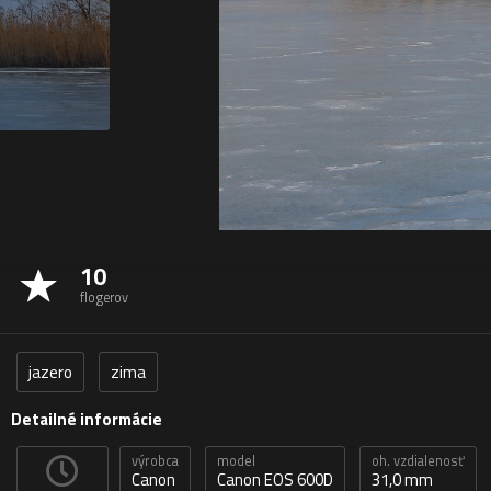
10
flogerov
jazero
zima
Detailné informácie
výrobca
model
oh. vzdialenosť
Canon
Canon EOS 600D
31,0 mm