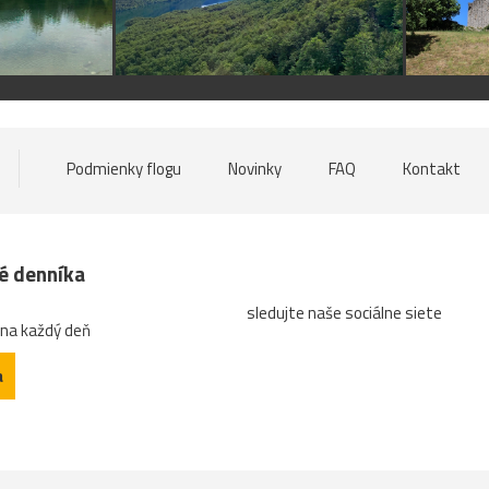
Podmienky flogu
Novinky
FAQ
Kontakt
né denníka
sledujte naše sociálne siete
 na každý deň
a