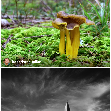
kosaristan-milan