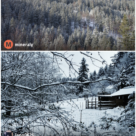
M
mineraly
Jano0626