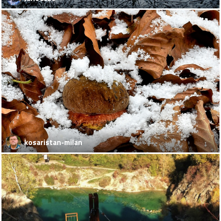
kosaristan-milan