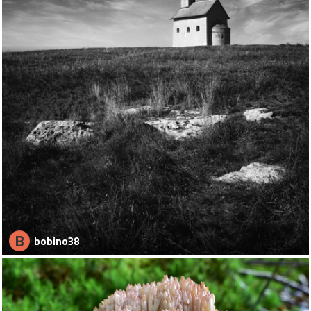
B
bobino38