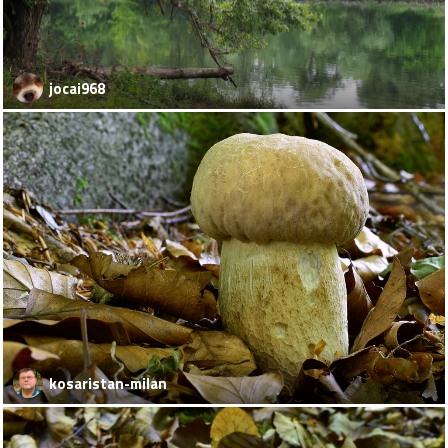
jocai968
kosaristan-milan