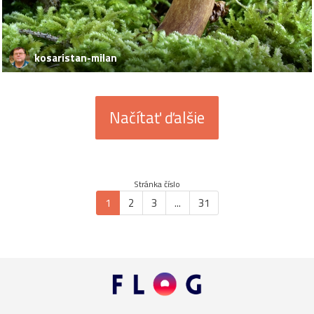
kosaristan-milan
Načítať ďalšie
Stránka číslo
1
2
3
...
31