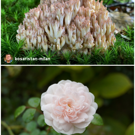
kosaristan-milan