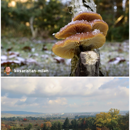
kosaristan-milan