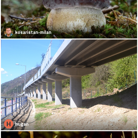
kosaristan-milan
H
hugan