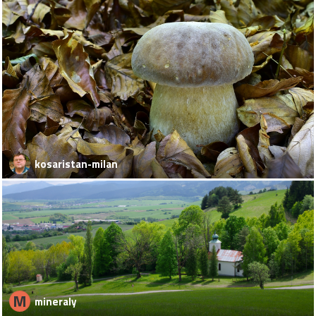
kosaristan-milan
M
mineraly