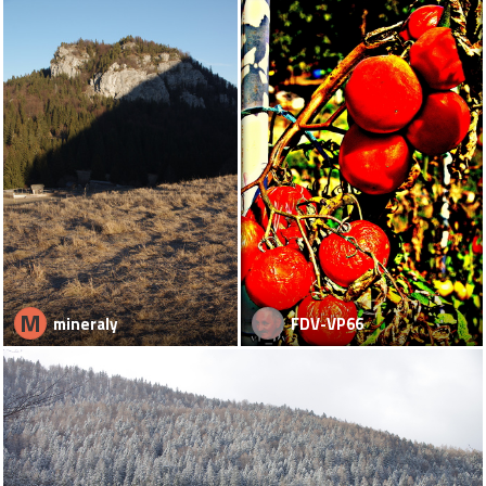
M
mineraly
FDV-VP66