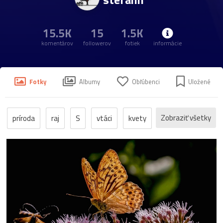
15.5K
15
1.5K
komentárov
followerov
fotiek
informácie
Fotky
Albumy
Obľúbenci
Uložené
Zobraziť všetky
príroda
raj
S
vtáci
kvety
jeseň
fauna
Spišská
Tatry
eres