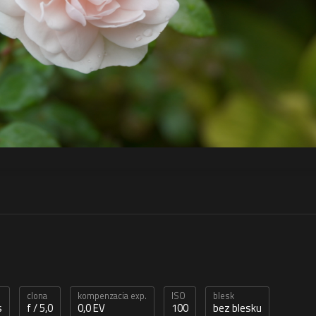
clona
kompenzacia exp.
ISO
blesk
s
f / 5,0
0,0 EV
100
bez blesku