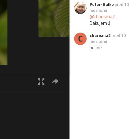
Peter-Galko
pred 10
mesiacmi
@charisma2
Dakujem :)
C
charisma2
pred 10
mesiacmi
pekné