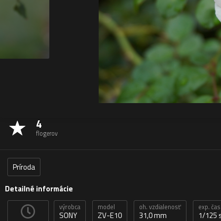
4
flogerov
Príroda
Detailné informácie
výrobca
model
oh. vzdialenosť
exp. čas
SONY
ZV-E10
31,0 mm
1/125 