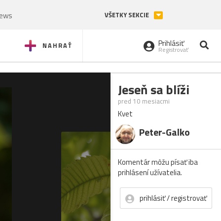
News
VŠETKY SEKCIE
Prihlásiť
NAHRAŤ
Registrovať
Jeseň sa blíži
pred 10 mesiacmi
Kvet
Peter-Galko
Komentár môžu písať iba
prihlásení užívatelia.
prihlásiť / registrovať