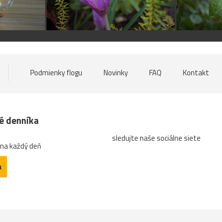
Podmienky flogu
Novinky
FAQ
Kontakt
né denníka
sledujte naše sociálne siete
 na každý deň
a