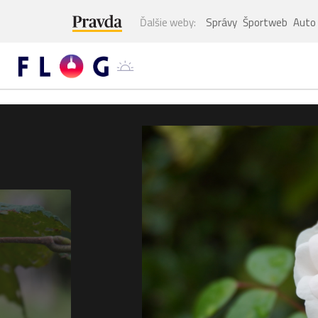
Ďalšie weby:
Správy
Športweb
Auto