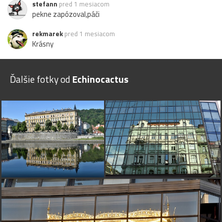
stefann
pred 1 mesiacom
pekne zapózoval,páči
rekmarek
pred 1 mesiacom
Krásny
Ďalšie fotky od
Echinocactus