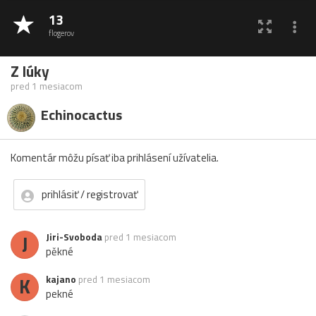
13
flogerov
Z lúky
pred 1 mesiacom
Echinocactus
Komentár môžu písať iba prihlásení užívatelia.
prihlásiť / registrovať
J
Jiri-Svoboda
pred 1 mesiacom
pěkné
K
kajano
pred 1 mesiacom
pekné