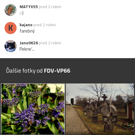
MATYX55
pred 2 rokmi
:-)
K
kajano
pred 2 rokmi
farebný
Jano0626
pred 2 rokmi
Pekne'...
Ďalšie fotky od
FDV-VP66