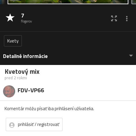
7
flogerov
Kvety
Detailné informácie
Kvetový mix
pred 2 rokmi
FDV-VP66
Komentár môžu písať iba prihlásení užívatelia.
prihlásiť / registrovať