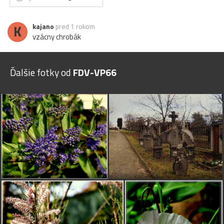
K
kajano
pred 1 rokom
vzácny chrobák
Ďalšie fotky od
FDV-VP66