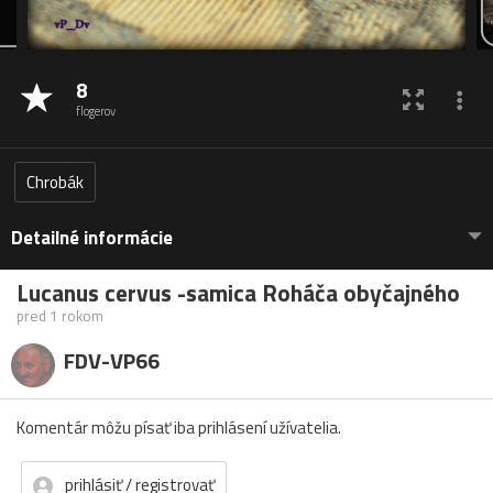
8
flogerov
Chrobák
Detailné informácie
Lucanus cervus -samica Roháča obyčajného
pred 1 rokom
FDV-VP66
Komentár môžu písať iba prihlásení užívatelia.
prihlásiť / registrovať