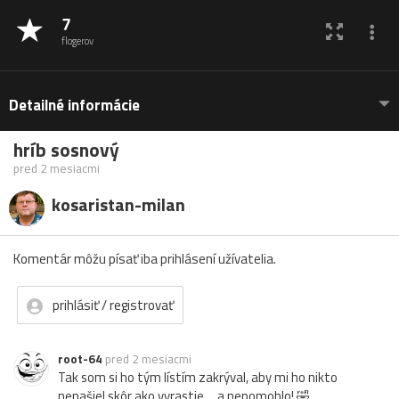
7
flogerov
Detailné informácie
hríb sosnový
pred 2 mesiacmi
kosaristan-milan
Komentár môžu písať iba prihlásení užívatelia.
prihlásiť / registrovať
root-64
pred 2 mesiacmi
Tak som si ho tým lístím zakrýval, aby mi ho nikto
nenašiel skôr ako vyrastie.... a nepomohlo! 🤣