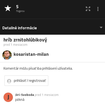
5
flogerov
Detailné informácie
hríb zrnitohlúbikový
pred 1 mesiacom
kosaristan-milan
Komentár môžu písať iba prihlásení užívatelia.
prihlásiť / registrovať
J
Jiri-Svoboda
pred 1 mesiacom
pěkná