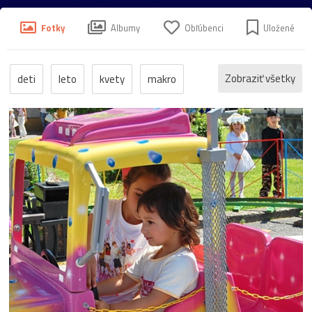
Fotky
Albumy
Obľúbenci
Uložené
Zobraziť všetky
deti
leto
kvety
makro
príroda
slovensko
hory
portrét
huby
astrofoto
humor
jar
kone
zvieratá