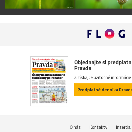
Objednajte si predplat
Pravda
a získajte užitočné informácie
Predplatné denníka Pravd
O nás
Kontakty
Inzercia