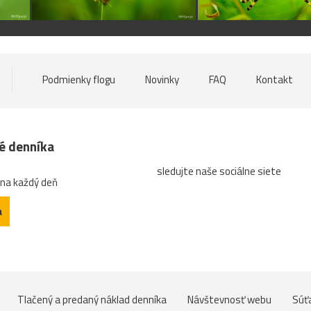
Podmienky flogu
Novinky
FAQ
Kontakt
né denníka
sledujte naše sociálne siete
 na každý deň
a
Tlačený a predaný náklad denníka
Návštevnosť webu
Súť