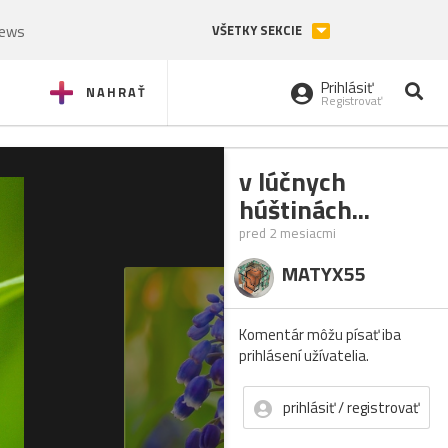
News
VŠETKY SEKCIE
Prihlásiť
NAHRAŤ
Registrovať
v lúčnych
húštinách...
pred 2 mesiacmi
MATYX55
Komentár môžu písať iba
prihlásení užívatelia.
prihlásiť / registrovať