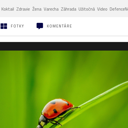
Koktail
Zdravie
Žena
Varecha
Záhrada
Užitočná
Video
Defence
FOTKY
KOMENTÁRE