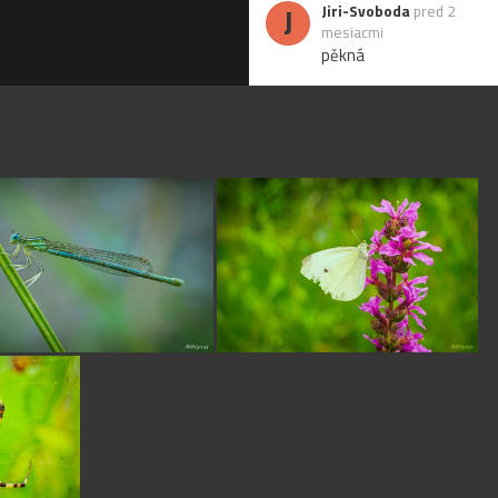
J
Jiri-Svoboda
pred 2
mesiacmi
pěkná
Jano0626
pred 2
mesiacmi
Prekra'sne!
K
kajano
pred 2
mesiacmi
páči
Echinocactus
pred 2
mesiacmi
Pekné.
stefann
pred 2
mesiacmi
kvalitka…