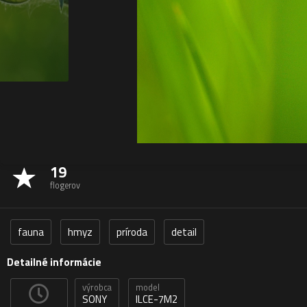
19
flogerov
fauna
hmyz
príroda
detail
Detailné informácie
výrobca
model
SONY
ILCE-7M2