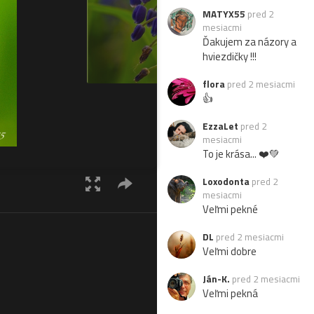
MATYX55
pred 2
mesiacmi
Ďakujem za názory a
hviezdičky !!!
flora
pred 2 mesiacmi
👍
EzzaLet
pred 2
mesiacmi
To je krása... ❤️💚
Loxodonta
pred 2
mesiacmi
Veľmi pekné
DL
pred 2 mesiacmi
Veľmi dobre
Ján-K.
pred 2 mesiacmi
Veľmi pekná