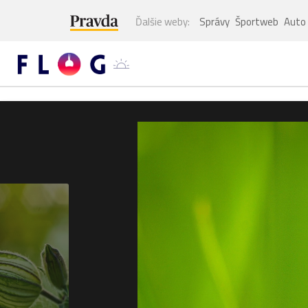
Ďalšie weby:
Správy
Športweb
Auto