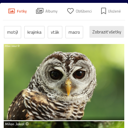
Fotky
Albumy
Obľúbenci
Uložené
Zobraziť všetky
motýl
krajinka
vták
macro
mráz
sokol
Bs
dravec
drozd
jeseň
lúče
zima
chrobák
kalvária
lišaj
Počúvadlo
srnka
stromy
vidlochvost
zámok
babôčka
Bojnice
Bojnický
BojnickýZámok
Castle
cesta
cintorín
drozdica
Fuzáč
Hron
jar
Jastrab
jeleň
jesienka
Klavária