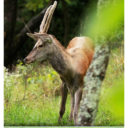
kvet
les
leto
merula
Modlivka
Noc
nosorožtek
odraz
okáň
oko
Orol
Osvetlenie
pávieoko
pleso
roháč
Rybári
Rys
Salamandra
sliepky
srna
srnec
Štiavnica
Štrbské
strom
Sýkorka
Tatry
turdus
vajíčka
veverička
Vtáčnik
žlna
zrkadlie