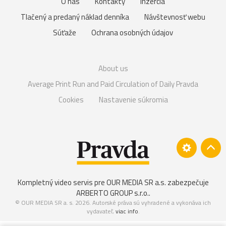
O nás
Kontakty
Inzercia
Tlačený a predaný náklad denníka
Návštevnosť webu
Súťaže
Ochrana osobných údajov
About us
Average Print Run and Paid Circulation of Daily Pravda
Cookies
Nastavenie súkromia
Kompletný video servis pre OUR MEDIA SR a.s. zabezpečuje
ARBERTO GROUP s.r.o.
.
© OUR MEDIA SR a. s. 2026. Autorské práva sú vyhradené a vykonáva ich
vydavateľ,
viac info
.