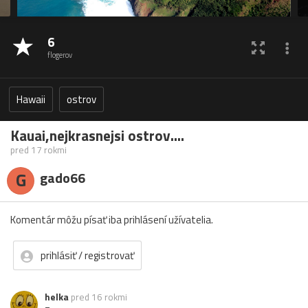
6
flogerov
Hawaii
ostrov
Kauai,nejkrasnejsi ostrov....
pred 17 rokmi
G
gado66
Komentár môžu písať iba prihlásení užívatelia.
prihlásiť / registrovať
helka
pred 16 rokmi