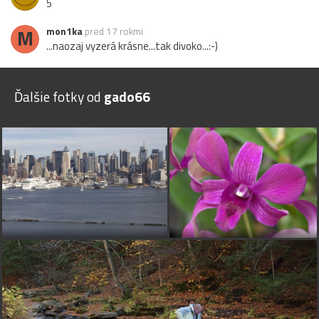
5
M
mon1ka
pred 17 rokmi
...naozaj vyzerá krásne...tak divoko...:-)
Ďalšie fotky od
gado66