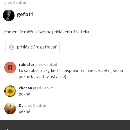
pred 5 rokmi
gefot1
Komentár môžu písať iba prihlásení užívatelia.
prihlásiť / registrovať
R
rabiator
pred 4 rokmi
to sa robia fotky, ked si naspravnom mieste, velmi, velmi
pekne (aj vsetky ostatne)
chocan
pred 5 rokmi
pekný
DL
pred 5 rokmi
pekný