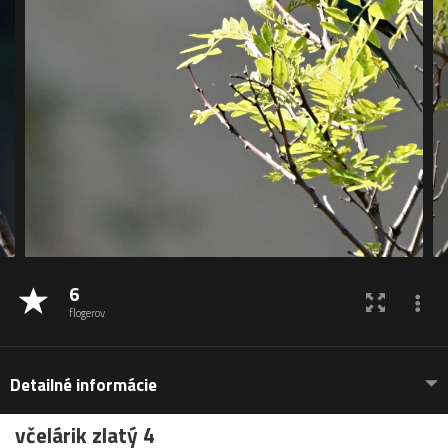
6
flogerov
Detailné informácie
včelárik zlatý 4