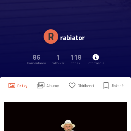
R
rabiator
86
1
118
komentárov
follower
fotiek
informácie
Fotky
Albumy
Obľúbenci
Uložené