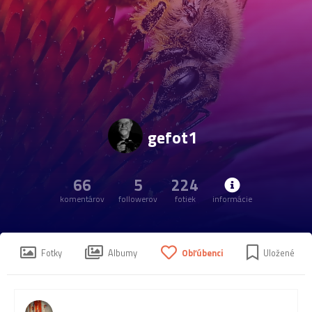
gefot1
66
5
224
komentárov
followerov
fotiek
informácie
Fotky
Albumy
Obľúbenci
Uložené