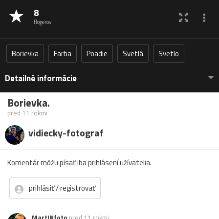
8
flogerov
Borievka
Farba
Poadie
Svetlá
Svetlo
Detailné informácie
Borievka.
pred 11 rokmi
vidiecky-fotograf
Komentár môžu písať iba prihlásení užívatelia.
prihlásiť / registrovať
MartINfoto
pred 11 rokmi