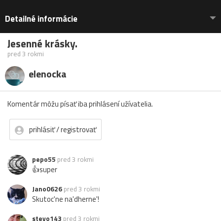
Detailné informácie
Jesenné krásky.
pred 3 rokmi
elenocka
Komentár môžu písať iba prihlásení užívatelia.
prihlásiť / registrovať
pepo55
pred 3 rokmi
👍super
Jano0626
pred 3 rokmi
Skutoc'ne na'dherne'!
stevo143
pred 3 rokmi