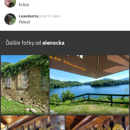
krása
Loxodonta
pred 3 rokmi
Pekné
Ďalšie fotky od
elenocka