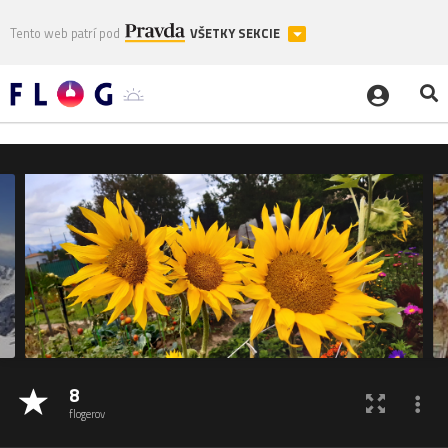
Tento web patrí pod
VŠETKY SEKCIE
8
flogerov