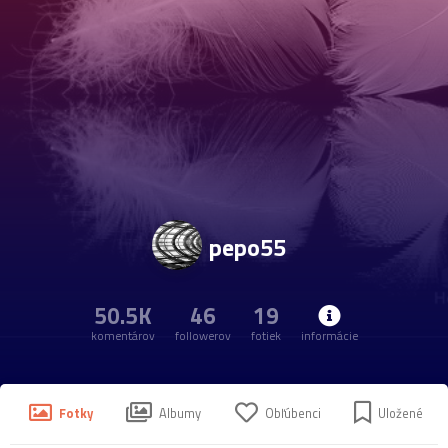
pepo55
50.5K
46
19
komentárov
followerov
fotiek
informácie
Fotky
Albumy
Obľúbenci
Uložené