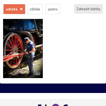
Zobraziť všetky
udrzba
zátišie
jazero
natierači
práca
africká
Čičmany
čriepky
dokument
hrnček
konár
les
lietadlo
lichôtka-pre-mužov
makro
plagát
Poprad
rušeň
sneh
spomienka
šport
starostlivosť
tráva
večer
veci-okolo-nás
vlak
voda
zima
zrkadlenie