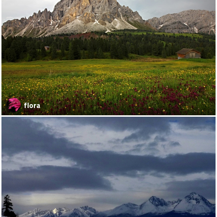
flora