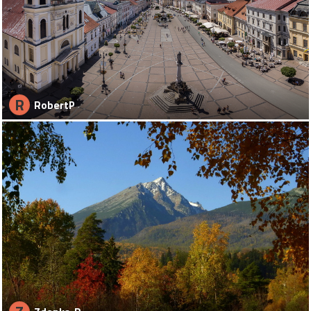
R
RobertP