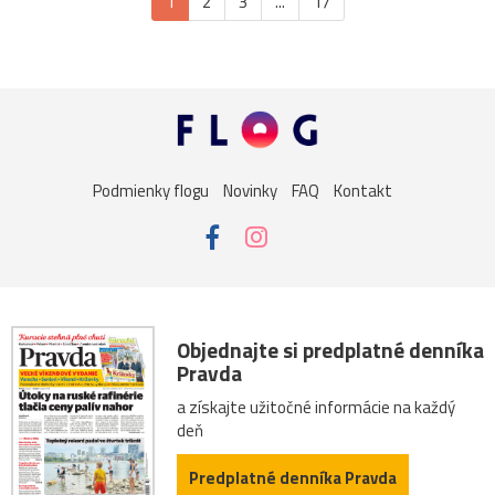
1
2
3
...
17
Podmienky flogu
Novinky
FAQ
Kontakt
Objednajte si predplatné denníka
Pravda
a získajte užitočné informácie na každý
deň
Predplatné denníka Pravda