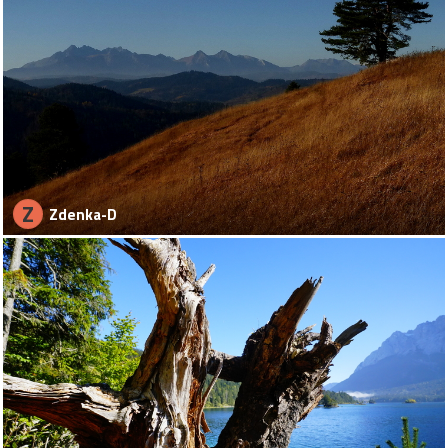
Z
Zdenka-D