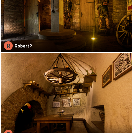
R
RobertP