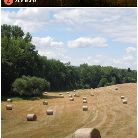
Z
Zdenka-D