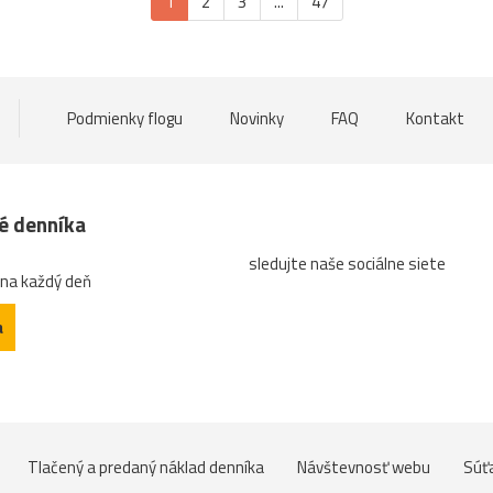
1
2
3
...
47
Podmienky flogu
Novinky
FAQ
Kontakt
né denníka
sledujte naše sociálne siete
 na každý deň
a
Tlačený a predaný náklad denníka
Návštevnosť webu
Súť