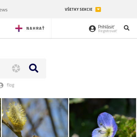
News
VŠETKY SEKCIE
Prihlásiť
NAHRAŤ
Registrovať
flog