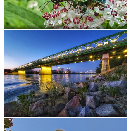
potapanie
prepal
reklama
rychle
šachy
SCI
sochy
spánok
starožitnost
starozitnosti
sutaz2009hrad
svadba
tulipany
Vianoce
vysoká
WB
známe