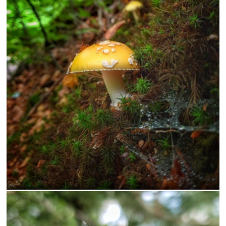
macro
Psi
mobil
Zeny
Kostol
stavby
jar
more
zver
architektura
Momentky
Apollo
foto
Bike
noc
sport
Fractailus
loď
dievča
úsmev
vlaky
Cica
ryby
večer
hory
hríby
zajatí
koňe
pohyb
model
namestie
pamiatky
slnko
autá
BW
Devín
effect
jaštery
ovocie
práca
v
autoportrét
panorama
plazy
staré
ZIMA
auto
cestovanie
Cintorin
fikcia