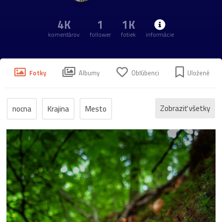
4K
1
1K
komentárov
follower
fotiek
informácie
Fotky
Albumy
Obľúbenci
Uložené
Zobraziť všetky
nocna
Krajina
Mesto
Bratislava
Kvety
Rastliny
Ludia
uprava
HDR
priroda
Dunaj
Portrét
mosty
Zeleznica
Rieka
voda
makro
zvierata
Les
vtaci
Hrad
Hmyz
Pes
ZIVOčICHY