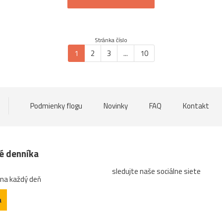
Stránka číslo
1
2
3
...
10
Podmienky flogu
Novinky
FAQ
Kontakt
né denníka
sledujte naše sociálne siete
 na každý deň
a