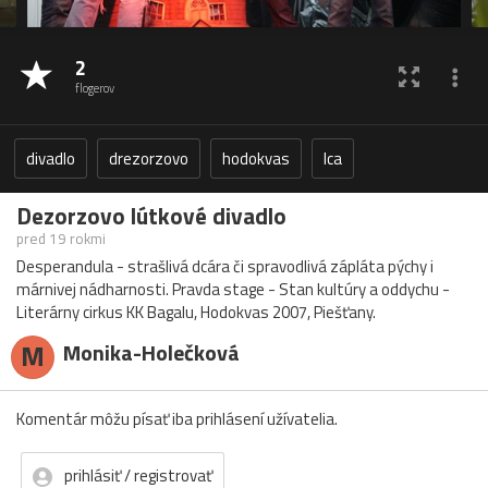
2
flogerov
divadlo
drezorzovo
hodokvas
lca
Dezorzovo lútkové divadlo
pred 19 rokmi
Desperandula - strašlivá dcára či spravodlivá zápláta pýchy i
márnivej nádharnosti. Pravda stage - Stan kultúry a oddychu -
Literárny cirkus KK Bagalu, Hodokvas 2007, Piešťany.
M
Monika-Holečková
Komentár môžu písať iba prihlásení užívatelia.
prihlásiť / registrovať