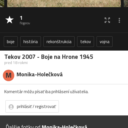
1
flogerov
boje
história
rekonštrukcia
tekov
vojna
Tekov 2007 - Boje na Hrone 1945
pred 18 rokmi
M
Monika-Holečková
Komentár môžu písať iba prihlásení užívatelia.
prihlásiť / registrovať
Ďalšie fotky od
Monika-Holečková