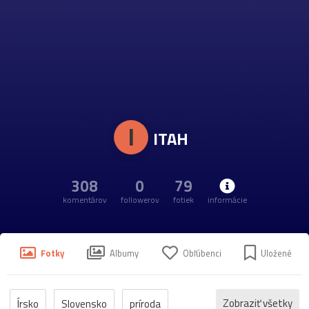
I
ITAH
308
0
79
komentárov
followerov
fotiek
informácie
Fotky
Albumy
Obľúbenci
Uložené
Zobraziť všetky
Írsko
Slovensko
príroda