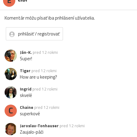
E
Komentár môžu písať iba prihlásení užívatelia.
prihlásiť / registrovať
Ján-K.
pred 12 rokmi
Super!
Tiger
pred 12 rokmi
How are u keeping?
Ingrid
pred 12 rokmi
skvelé
C
Chaine
pred 12 rokmi
superkové
Jaroslav-Tonhauser
pred 12 rokmi
Zaujalo-páči