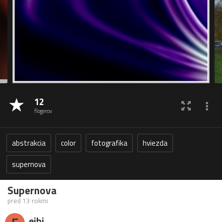
12
flogerov
abstrakcia
color
fotografika
hviezda
supernova
Supernova
pred 13 rokmi
eibi