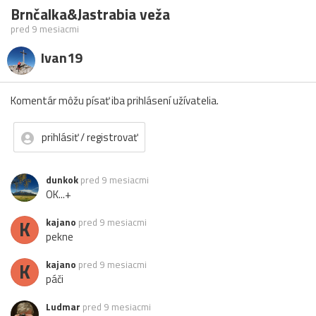
Brnčalka&Jastrabia veža
pred 9 mesiacmi
Ivan19
Komentár môžu písať iba prihlásení užívatelia.
prihlásiť / registrovať
dunkok
pred 9 mesiacmi
OK...+
K
kajano
pred 9 mesiacmi
pekne
K
kajano
pred 9 mesiacmi
páči
Ludmar
pred 9 mesiacmi