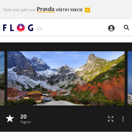
Tento web patrí pod
VŠETKY SEKCIE
20
flogerov