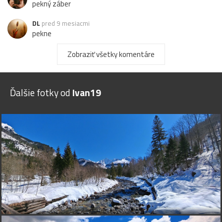
pekný záber
DL
pred 9 mesiacmi
pekne
Echinocactus
pred 9 mesiacmi
Zobraziť všetky komentáre
Krása !
flora
pred 9 mesiacmi
Ďalšie fotky od
Ivan19
Paráda je vždy krásna !
Ján-K.
pred 9 mesiacmi
Veľmi pekná