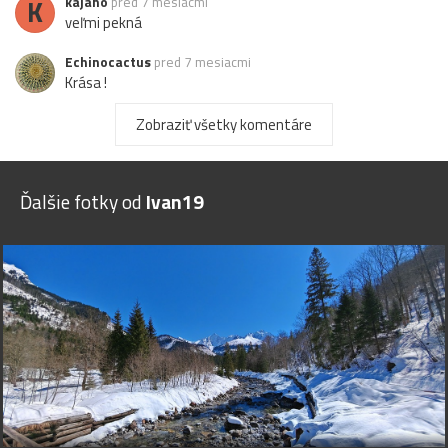
K
kajano
pred 7 mesiacmi
veľmi pekná
Echinocactus
pred 7 mesiacmi
Krása !
Zobraziť všetky komentáre
Ďalšie fotky od
Ivan19