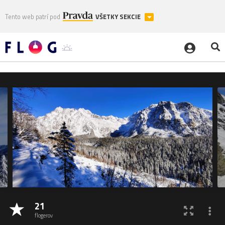
Tento web patrí pod
VŠETKY SEKCIE
21
flogerov