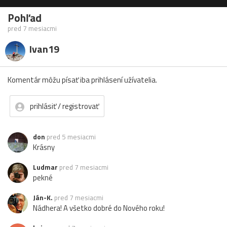
Pohľad
pred 7 mesiacmi
Ivan19
Komentár môžu písať iba prihlásení užívatelia.
prihlásiť / registrovať
don
pred 5 mesiacmi
Krásny
Ludmar
pred 7 mesiacmi
pekné
Ján-K.
pred 7 mesiacmi
Nádhera! A všetko dobré do Nového roku!