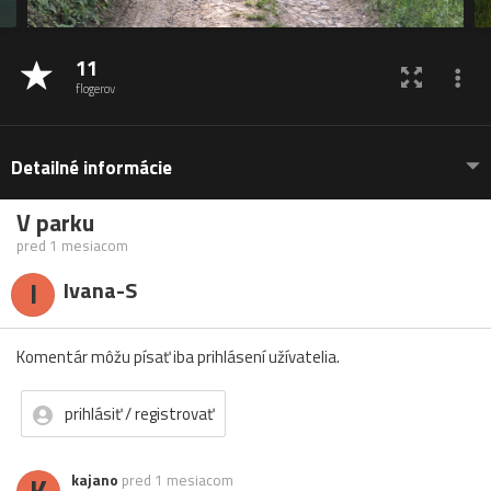
11
flogerov
Detailné informácie
V parku
pred 1 mesiacom
I
Ivana-S
Komentár môžu písať iba prihlásení užívatelia.
prihlásiť / registrovať
K
kajano
pred 1 mesiacom