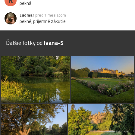
pekná
Ludmar
pred 1 mesiacom
pekné, príjemné zákutie
Ďalšie fotky od
Ivana-S