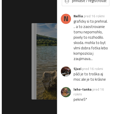
prihlásiť / registrovať
N
Nellia
pred 16 rokmi
graficky si to prehnal.
.. a to zaostrovanie
tomu nepomohlo,
pixely to rozhodilo.
skoda. mohla to byt
vlmi dobra fotka lebo
kompozicia j
zaujimava...
Sjuzi
pred 16 rokmi
páči je to troška aj
moc ale je to krásne
leho-tanka
pred 16
rokmi
pekne5*