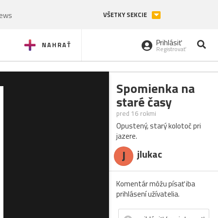
News
VŠETKY SEKCIE
Prihlásiť
NAHRAŤ
Registrovať
Spomienka na
staré časy
pred 16 rokmi
Opustený, starý kolotoč pri
jazere.
J
jlukac
Komentár môžu písať iba
prihlásení užívatelia.