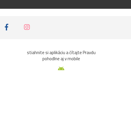
stiahnite si aplikáciu a čítajte Pravdu
pohodlne aj v mobile
aže
Ochrana osobných údajov