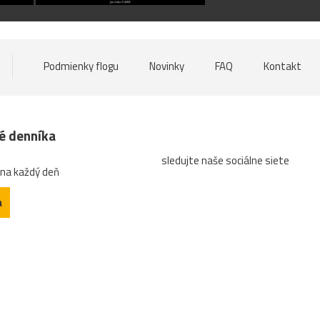
Podmienky flogu
Novinky
FAQ
Kontakt
né denníka
sledujte naše sociálne siete
 na každý deň
a
Tlačený a predaný náklad denníka
Návštevnosť webu
Súť