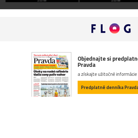
Objednajte si predplat
Pravda
a získajte užitočné informácie
Predplatné denníka Pravd
O nás
Kontakty
Inzercia