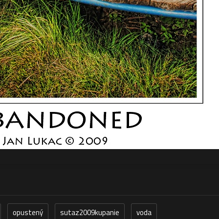
opustený
sutaz2009kupanie
voda