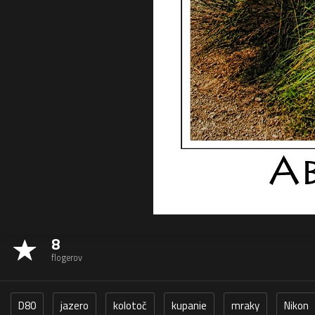
8
flogerov
D80
jazero
kolotoč
kupanie
mraky
Nikon