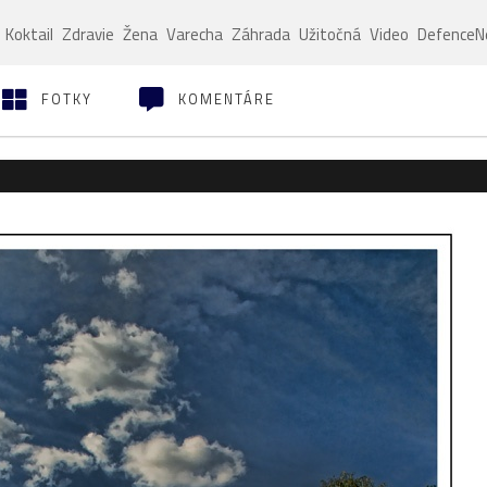
Koktail
Zdravie
Žena
Varecha
Záhrada
Užitočná
Video
Defence
FOTKY
KOMENTÁRE