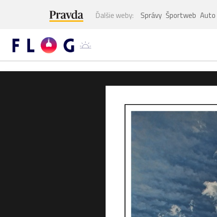
Ďalšie weby:
Správy
Športweb
Auto