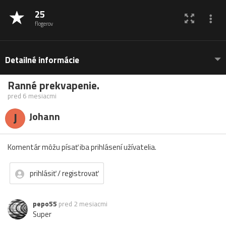
25
flogerov
Detailné informácie
Ranné prekvapenie.
pred 6 mesiacmi
J
Johann
Komentár môžu písať iba prihlásení užívatelia.
prihlásiť / registrovať
pepo55
pred 2 mesiacmi
Super