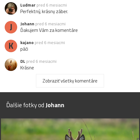
Ludmar
pred 6 mesiacmi
Perfektný, krásny záber.
J
Johann
pred 6 mesiacmi
Ďakujem Vám za komentáre
K
kajano
pred 6 mesiacmi
páči
DL
pred 6 mesiacmi
Krásne
MATYX55
pred 6 mesiacmi
Zobraziť všetky komentáre
a parádne zaostrené...
flora
pred 6 mesiacmi
Ďalšie fotky od
Johann
paráda !
I
Ivana-S
pred 6 mesiacmi
krásná fotka
Echinocactus
pred 6 mesiacmi