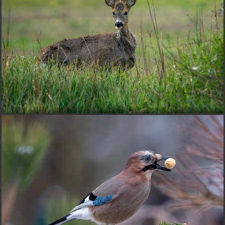
Krásna !
Ján-K.
pred 6 mesiacmi
Fešanda! A že sa nebojí! Asi má hlad
Loxodonta
pred 6 mesiacmi
krásna