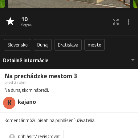
10
flogerov
Slovensko
Dunaj
Bratislava
mesto
Detailné informácie
Na prechádzke mestom 3
pred 2 rokmi
Na dunajskom nábreží.
K
kajano
Komentár môžu písať iba prihlásení užívatelia.
prihlásiť / registrovať