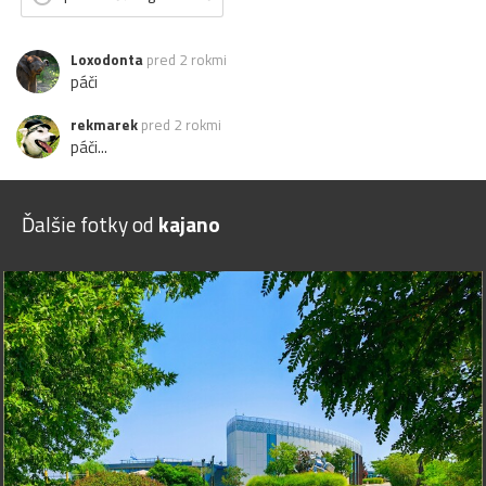
Loxodonta
pred 2 rokmi
páči
rekmarek
pred 2 rokmi
páči...
Ďalšie fotky od
kajano